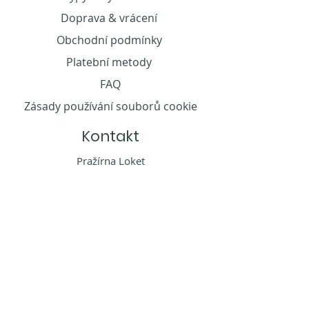
Doprava & vrácení
Obchodní podmínky
Platební metody
FAQ
Zásady používání souborů cookie
Kontakt
Pražírna Loket
T. G. Masaryka 112/59
357 33 Loket
info@restaurantatmosfera.cz
📞 Atmosfera recepce
+420 352 684 334